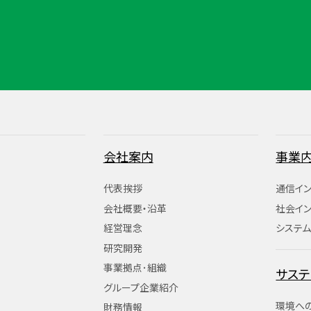
会社案内
事業
代表挨拶
通信イ
会社概要・沿革
社会イ
経営理念
システム
研究開発
事業拠点･組織
サステ
グループ企業紹介
環境へ
財務情報