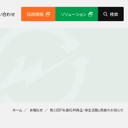
い合わせ
採用情報
ソリューション
検索
経営理念
システムソリューション事業
コンプライアンス
社会貢献活動
グループ企業紹介
健康経営の取り組み
その他
動画ギャラリー
ホーム
お知らせ
第23回『糸島松林再生・保全活動』実施のお知らせ