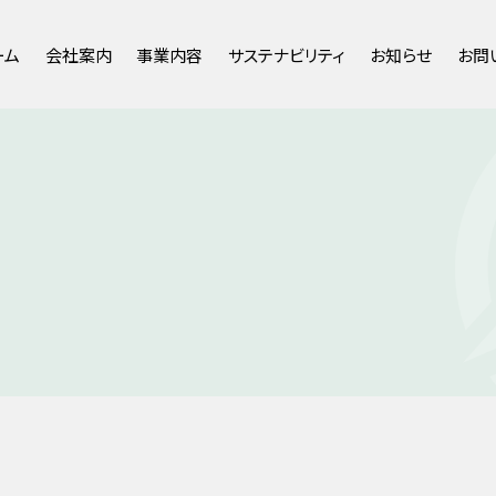
ーム
会社案内
事業内容
サステナビリティ
お知らせ
お問
代表挨拶
通信インフラ事業
環境への取り組み
新着情報
会社概要・沿革
社会インフラ事業
ダイバーシティの取り組み
お知らせ
研究開発
マネジメントシステム
ソリューション
事業拠点･組織
社会貢献活動
人事異動
財務情報
主な資格
SDK熊本ビル・並木坂SDKスクエ
労働者派遣に関する情報
ア