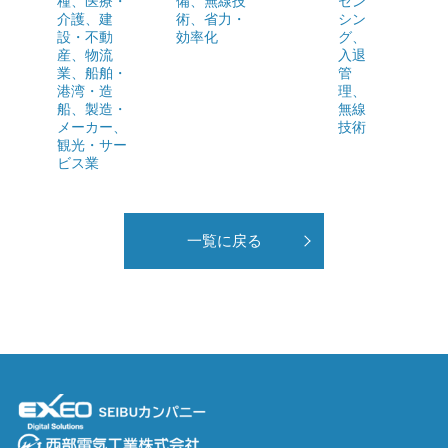
種
、
医療・
備
、
無線技
セン
介護
、
建
術
、
省力・
シン
設・不動
効率化
グ
、
産
、
物流
入退
業
、
船舶・
管
港湾・造
理
、
船
、
製造・
無線
メーカー
、
技術
観光・サー
ビス業
一覧に戻る