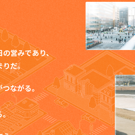
。
日の営みであり、
まりだ。
がつながる。
、
る。