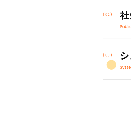
社
( 02 )
Publi
シ
( 03 )
Syste