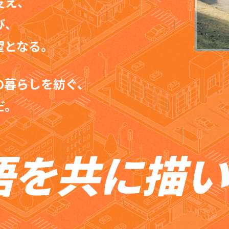
支え、
び、
望となる。
の暮らしを紡ぐ、
だ。