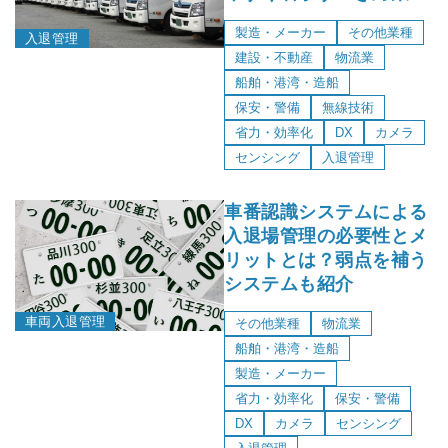
製造・メーカー
その他業種
入退管理
建設・不動産
物流業
船舶・港湾・造船
保安・警備
無線技術
省力・効率化
DX
カメラ
センシング
入退管理
車番認識システムによる
入退場管理の必要性とメ
リットとは？弱点を補う
システムも紹介
車両入退管理
その他業種
物流業
船舶・港湾・造船
製造・メーカー
省力・効率化
保安・警備
DX
カメラ
センシング