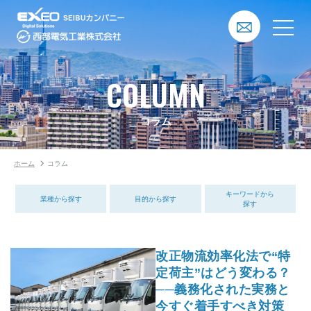
COLUMN
コラム
ホーム
コラム
キーワードから
業種から探す
目的から探す
探す
改正物流効率化法で“特
定荷主”はどう変わる？
──義務化された実務と
今すぐ着手すべき対策