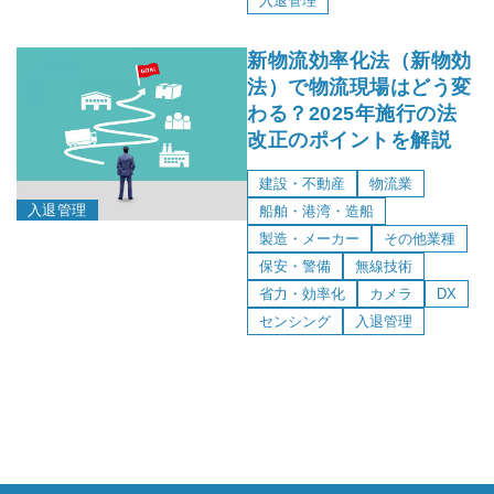
入退管理
新物流効率化法（新物効
法）で物流現場はどう変
わる？2025年施行の法
改正のポイントを解説
建設・不動産
物流業
入退管理
船舶・港湾・造船
製造・メーカー
その他業種
保安・警備
無線技術
省力・効率化
カメラ
DX
センシング
入退管理