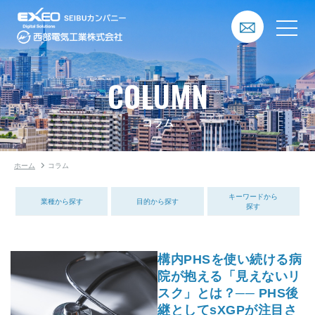
COLUMN
コラム
ホーム
コラム
キーワードから
業種から探す
目的から探す
探す
構内PHSを使い続ける病
院が抱える「見えないリ
スク」とは？── PHS後
継としてsXGPが注目さ