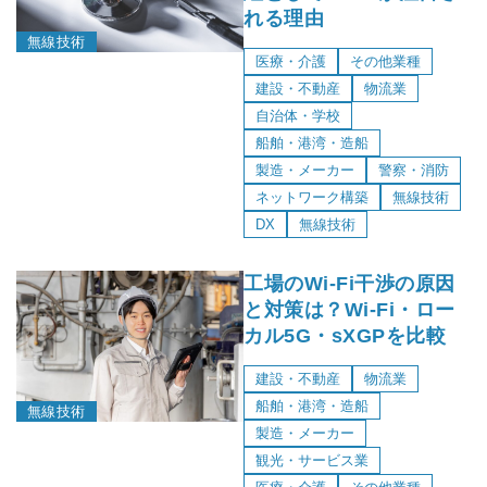
れる理由
無線技術
医療・介護
その他業種
建設・不動産
物流業
自治体・学校
船舶・港湾・造船
製造・メーカー
警察・消防
ネットワーク構築
無線技術
DX
無線技術
工場のWi-Fi干渉の原因
と対策は？Wi-Fi・ロー
カル5G・sXGPを比較
建設・不動産
物流業
船舶・港湾・造船
無線技術
製造・メーカー
観光・サービス業