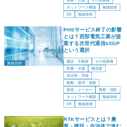
医療・介護
その他業種
ネットワーク構築
無線技術
DX
無線技術
PHSサービス終了の影響
とは？西部電気工業が提
案する次世代通信sXGP
という選択
建設・不動産
その他業種
無線技術
医療・介護
物流業
自治体・学校
船舶・港湾・造船
製造・メーカー
警察・消防
ネットワーク構築
無線技術
DX
無線技術
RTKサービスとは？農
業・建設・自治体で進む