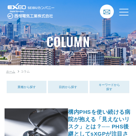
COLUMN
コラム
ホーム
コラム
キーワードから
業種から探す
目的から探す
探す
構内PHSを使い続ける病
院が抱える「見えないリ
スク」とは？── PHS後
継としてsXGPが注目さ