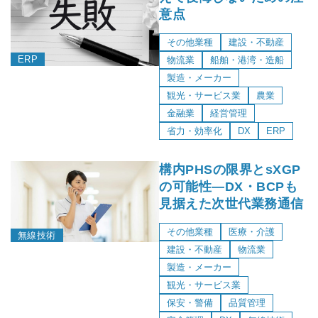
意点
その他業種
建設・不動産
ERP
物流業
船舶・港湾・造船
製造・メーカー
観光・サービス業
農業
金融業
経営管理
省力・効率化
DX
ERP
構内PHSの限界とsXGP
の可能性―DX・BCPも
見据えた次世代業務通信
その他業種
医療・介護
無線技術
建設・不動産
物流業
製造・メーカー
観光・サービス業
保安・警備
品質管理