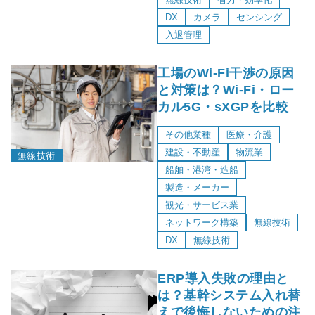
DX
カメラ
センシング
入退管理
工場のWi-Fi干渉の原因
と対策は？Wi-Fi・ロー
カル5G・sXGPを比較
その他業種
医療・介護
建設・不動産
物流業
無線技術
船舶・港湾・造船
製造・メーカー
観光・サービス業
ネットワーク構築
無線技術
DX
無線技術
ERP導入失敗の理由と
は？基幹システム入れ替
えで後悔しないための注