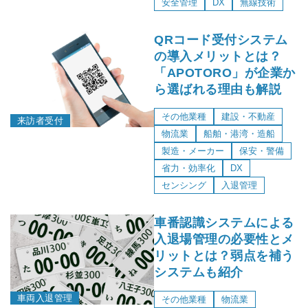
安全管理
DX
無線技術
QRコード受付システム
の導入メリットとは？
「APOTORO」が企業か
ら選ばれる理由も解説
その他業種
建設・不動産
来訪者受付
物流業
船舶・港湾・造船
製造・メーカー
保安・警備
省力・効率化
DX
センシング
入退管理
車番認識システムによる
入退場管理の必要性とメ
リットとは？弱点を補う
システムも紹介
車両入退管理
その他業種
物流業