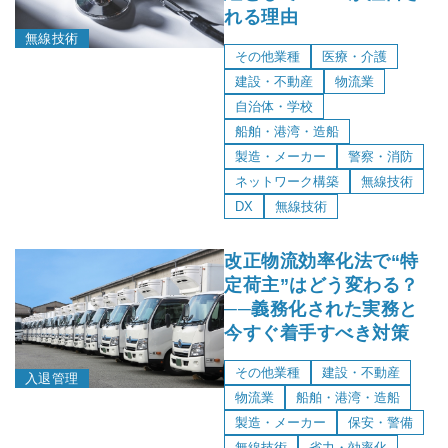
れる理由
無線技術
その他業種
医療・介護
建設・不動産
物流業
自治体・学校
船舶・港湾・造船
製造・メーカー
警察・消防
ネットワーク構築
無線技術
DX
無線技術
改正物流効率化法で“特
定荷主”はどう変わる？
──義務化された実務と
今すぐ着手すべき対策
その他業種
建設・不動産
入退管理
物流業
船舶・港湾・造船
製造・メーカー
保安・警備
無線技術
省力・効率化