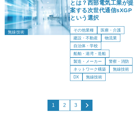
とは？西部電気工業が提
案する次世代通信sXGP
という選択
その他業種
医療・介護
無線技術
建設・不動産
物流業
自治体・学校
船舶・港湾・造船
製造・メーカー
警察・消防
ネットワーク構築
無線技術
DX
無線技術
1
2
3