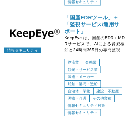
情報セキュリティ
「国産EDRツール」＋
「監視サービス/運用サ
ポート」
KeepEye は、国産のEDR＋MD
Rサービスで、AIによる脅威検
知と24時間365日の専門監視を
情報セキュリティ
提供。運用負荷が少なく、セキ
ュリティ人材がいない企業にも
物流業
金融業
最適です。
観光・サービス業
製造・メーカー
船舶・港湾・造船
自治体・学校
建設・不動産
医療・介護
その他業種
情報セキュリティ対策
情報セキュリティ