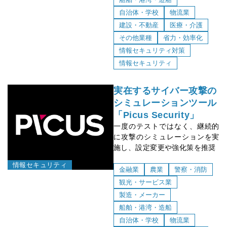
自治体・学校
物流業
建設・不動産
医療・介護
その他業種
省力・効率化
情報セキュリティ対策
情報セキュリティ
実在するサイバー攻撃の
シミュレーションツール
「Picus Security」
一度のテストではなく、継続的
に攻撃のシミュレーションを実
施し、設定変更や強化策を推奨
情報セキュリティ
金融業
農業
警察・消防
観光・サービス業
製造・メーカー
船舶・港湾・造船
自治体・学校
物流業