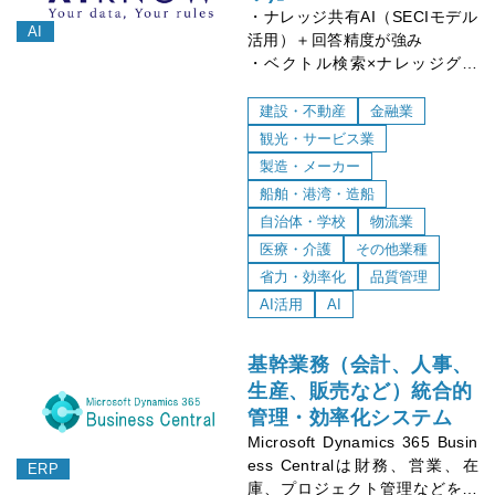
・ナレッジ共有AI（SECIモデル
AI
活用）＋回答精度が強み
・ベクトル検索×ナレッジグラ
フの“ハイブリッド検索”で取り
違えを抑える
建設・不動産
金融業
・オンプレ含む運用相談が可能
観光・サービス業
（社内データを外に出さない前
製造・メーカー
提に寄せられる）
船舶・港湾・造船
自治体・学校
物流業
医療・介護
その他業種
省力・効率化
品質管理
AI活用
AI
基幹業務（会計、人事、
生産、販売など）統合的
管理・効率化システム
Microsoft Dynamics 365 Busin
ess Centralは財務、営業、在
ERP
庫、プロジェクト管理などを一