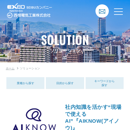
SOLUTION
ソリューション
ホーム
ソリューション
キーワードから
業種から探す
目的から探す
探す
社内知識を活かす“現場
で使える
AI”『AIKNOW(アイノ
ウ)』