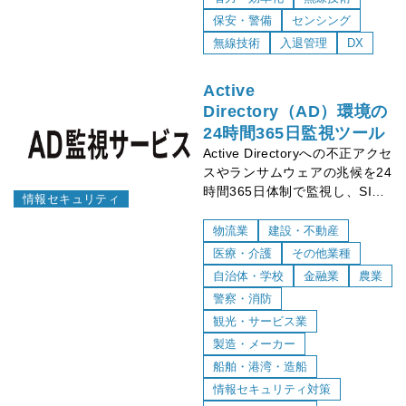
保安・警備
センシング
無線技術
入退管理
DX
Active
Directory（AD）環境の
24時間365日監視ツール
Active Directoryへの不正アクセ
スやランサムウェアの兆候を24
時間365日体制で監視し、SIEM
情報セキュリティ
やEDRでは検知できない脅威も
早期に発見。独自エージェント
物流業
建設・不動産
とクラウド分析により、軽量か
医療・介護
その他業種
つ高精度な検知が可能です。
自治体・学校
金融業
農業
警察・消防
観光・サービス業
製造・メーカー
船舶・港湾・造船
情報セキュリティ対策