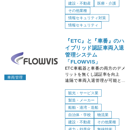
建設・不動産
医療・介護
その他業種
情報セキュリティ対策
情報セキュリティ
『ETC』と『車番』のハ
イブリッド認証車両入退
管理システム
「FLOWVIS」
ETC車載器と車番の両方のデメ
リットを無くし認証率を向上
車両管理
遠隔で車両入退管理が可能とな
る為、守衛の常駐が不要
外部システムとの連携などカス
観光・サービス業
タマイズ可能
製造・メーカー
船舶・港湾・造船
自治体・学校
物流業
建設・不動産
その他業種
省力・効率化
無線技術