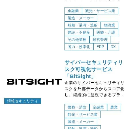
つのシステムで行えます。他の
Microsoft製品とも連携でき、使
金融業
観光・サービス業
いやすいインターフェースを備
製造・メーカー
えています。
船舶・港湾・造船
物流業
建設・不動産
医療・介護
その他業種
経営管理
省力・効率化
ERP
DX
サイバーセキュリティリ
スク可視化サービス
「BitSight」
企業のサイバーセキュリティリ
スクを外部データからスコア化
し、継続的に監視できるプラッ
トフォーム
情報セキュリティ
警察・消防
金融業
農業
観光・サービス業
製造・メーカー
船舶・港湾・造船