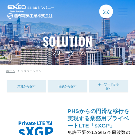
SOLUTION
ソリューション
ホーム
ソリューション
キーワードから
業種から探す
目的から探す
探す
PHSからの円滑な移行を
実現する業務用プライベ
ートLTE「sXGP」
免許不要の1.9GHz帯周波数の