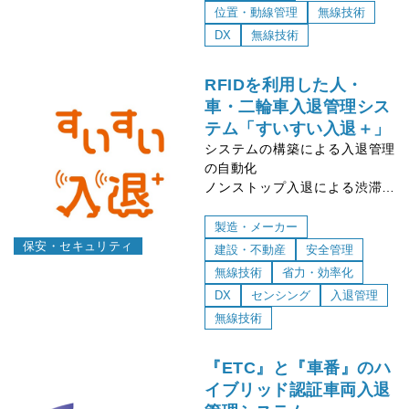
ネットワーク構築によるデバイ
位置・動線管理
無線技術
スの遠隔制御
DX
無線技術
RFIDを利用した人・
車・二輪車入退管理シス
テム「すいすい入退＋」
システムの構築による入退管理
の自動化
ノンストップ入退による渋滞緩
和
入退状況のリアルタイム共有
製造・メーカー
災害発生時の避難状況管理シス
保安・セキュリティ
建設・不動産
安全管理
テムへの連携が可能
無線技術
省力・効率化
DX
センシング
入退管理
無線技術
『ETC』と『車番』のハ
イブリッド認証車両入退