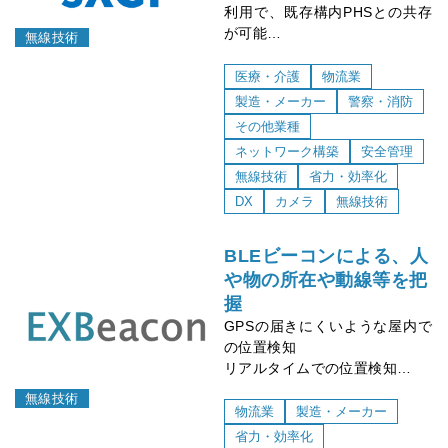
利用で、既存構内PHSとの共存
が可能
無線技術
構内PHSをはるかに超える高速
速度と移動時利用で優位
医療・介護
物流業
設備異常通知等、スマホ連携が
製造・メーカー
警察・消防
可能
その他業種
ネットワーク構築
安全管理
無線技術
省力・効率化
DX
カメラ
無線技術
BLEビーコンによる、人
や物の所在や動線等を把
握
GPSの届きにくいような屋内で
の位置検知
リアルタイムでの位置検知
位置以外にも、センサーの利用
無線技術
により、温湿度や気圧等の環境
物流業
製造・メーカー
情報収集
省力・効率化