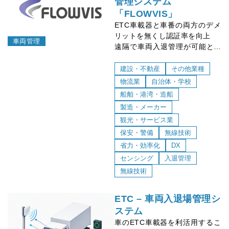
管理システム
「FLOWVIS」
ETC車載器と車番の両方のデメ
リットを無くし認証率を向上
車両管理
遠隔で車両入退管理が可能とな
る為、守衛の常駐が不要
外部システムとの連携などカス
建設・不動産
その他業種
タマイズ可能
物流業
自治体・学校
船舶・港湾・造船
製造・メーカー
観光・サービス業
保安・警備
無線技術
省力・効率化
DX
センシング
入退管理
無線技術
ETC – 車両入退場管理シ
ステム
車のETC車載器を利活用するこ