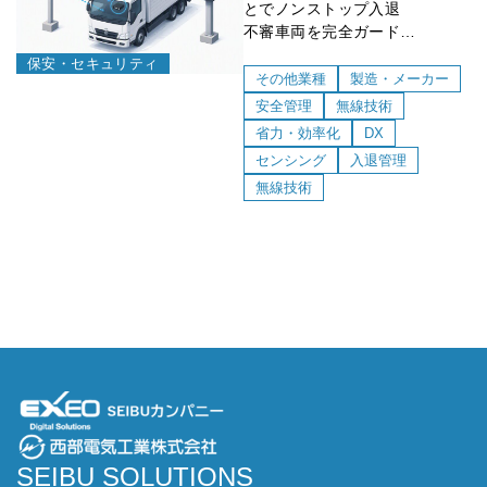
とでノンストップ入退
不審車両を完全ガード
他システムとの連携でリアルタ
保安・セキュリティ
イム管理が可能
その他業種
製造・メーカー
安全管理
無線技術
省力・効率化
DX
センシング
入退管理
無線技術
SEIBU SOLUTIONS