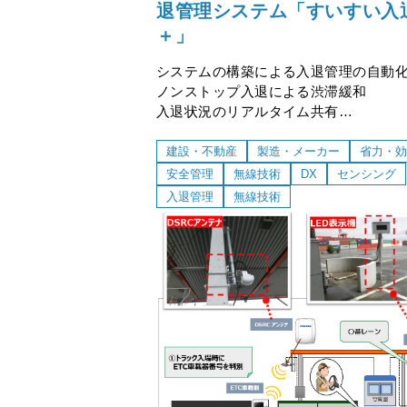
退管理システム「すいすい入
＋」
システムの構築による入退管理の自動
ノンストップ入退による渋滞緩和
入退状況のリアルタイム共有
災害発生時の避難状況管理システムへ
が可能
建設・不動産
製造・メーカー
省力・効
安全管理
無線技術
DX
センシング
入退管理
無線技術