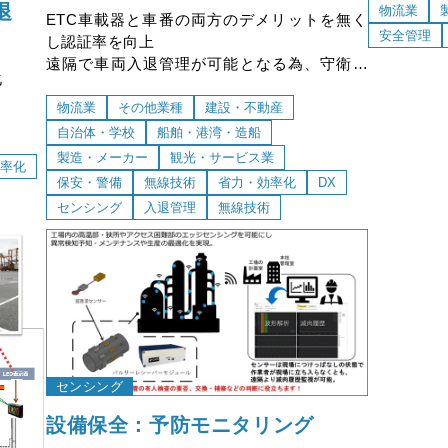
退
であり、
物流業
ETC車載器と車番の両方のデメリットを無く
ん。
安全管理
し認証率を向上
遠隔で車両入退管理が可能となる為、守衛の
化
常駐が不要
外部システムとの連携などカスタマイズ可能
物流業
その他業種
建設・不動産
自治体・学校
船舶・港湾・造船
の連携
製造・メーカー
観光・サービス業
率化
保安・警備
無線技術
省力・効率化
DX
センシング
入退管理
無線技術
センシング
設備保全：予防モニタリング