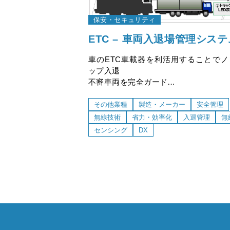
保安・セキュリティ
ETC – 車両入退場管理システ
車のETC車載器を利活用することでノ
ップ入退
不審車両を完全ガード
他システムとの連携でリアルタイム管
能
その他業種
製造・メーカー
安全管理
無線技術
省力・効率化
入退管理
無
センシング
DX