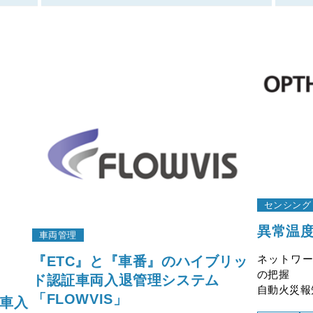
センシング
異常温
車両管理
ネットワ
『ETC』と『車番』のハイブリッ
の把握
ド認証車両入退管理システム
自動火災報
「FLOWVIS」
輪車入
※本製品