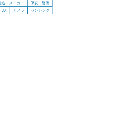
消防法の検定対象製品ではありませ
製造・メーカー
保安・警備
DX
カメラ
センシング