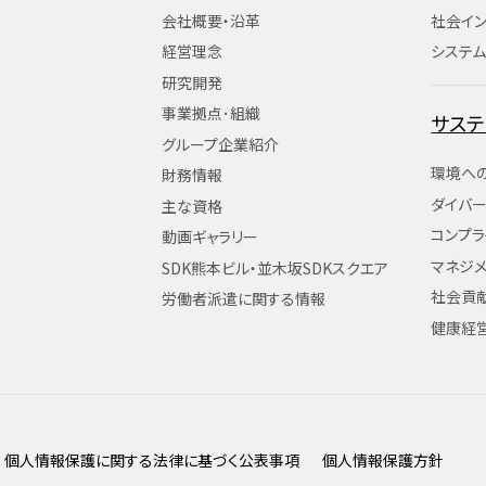
会社概要・沿革
社会イ
経営理念
システム
研究開発
事業拠点･組織
サステ
グループ企業紹介
環境へ
財務情報
ダイバ
主な資格
コンプラ
動画ギャラリー
マネジメ
SDK熊本ビル・並木坂SDKスクエア
社会貢
労働者派遣に関する情報
健康経
個人情報保護に関する法律に基づく公表事項
個人情報保護方針