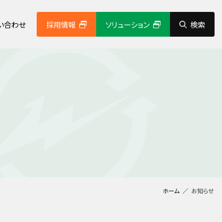
い合わせ
採用情報
ソリューション
検索
経営理念
システムソリューション事業
コンプライアンス
社会貢献活動
グループ企業紹介
健康経営の取り組み
その他
動画ギャラリー
ホーム
お知らせ