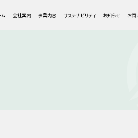
ーム
会社案内
事業内容
サステナビリティ
お知らせ
お問
代表挨拶
通信インフラ事業
環境への取り組み
新着情報
会社概要・沿革
社会インフラ事業
ダイバーシティの取り組み
お知らせ
研究開発
マネジメントシステム
ソリューション
事業拠点･組織
社会貢献活動
人事異動
財務情報
主な資格
SDK熊本ビル・並木坂SDKスクエ
労働者派遣に関する情報
ア