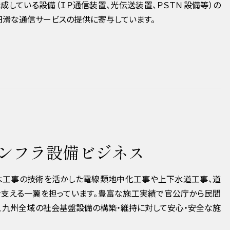
成している設備（ＩＰ通信装置、光伝送装置、ＰＳＴＮ設備等）の
円滑な通信サービスの提供に寄与しています。
ンフラ設備ビジネス
⽊⼯事の技術を活かした電線類地中化⼯事や上下⽔道⼯事、道
を⽀える⼀翼を担っています。豊富な施⼯実績で官公庁から⺠間
、九州全域の社会基盤設備の構築・維持に対して安⼼‧安全な施