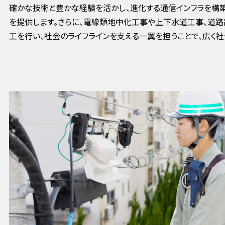
確かな技術と豊かな経験を活かし、進化する通信インフラを構築
を提供します。さらに、電線類地中化⼯事や上下⽔道⼯事、道
⼯を⾏い、社会のライフラインを⽀える⼀翼を担うことで、広く社