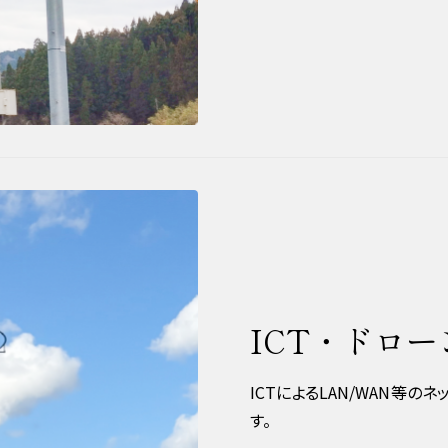
ICT・ドロ
ICTによるLAN/WAN等
す。