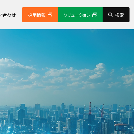
い合わせ
採用情報
ソリューション
検索
経営理念
システムソリューション事業
コンプライアンス
社会貢献活動
グループ企業紹介
健康経営の取り組み
その他
動画ギャラリー