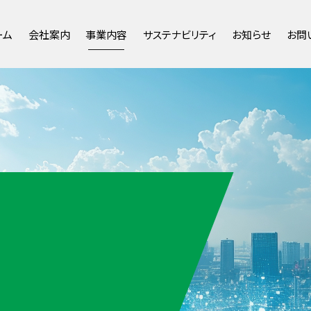
ーム
会社案内
事業内容
サステナビリティ
お知らせ
お問
代表挨拶
通信インフラ事業
環境への取り組み
新着情報
会社概要・沿革
社会インフラ事業
ダイバーシティの取り組み
お知らせ
研究開発
マネジメントシステム
ソリューション
事業拠点･組織
社会貢献活動
人事異動
財務情報
主な資格
SDK熊本ビル・並木坂SDKスクエ
労働者派遣に関する情報
ア